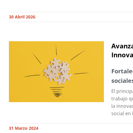
30 Abril 2026
Avanza
Innova
Fortale
sociale
El princi
trabajo q
la innova
social en 
31 Marzo 2024