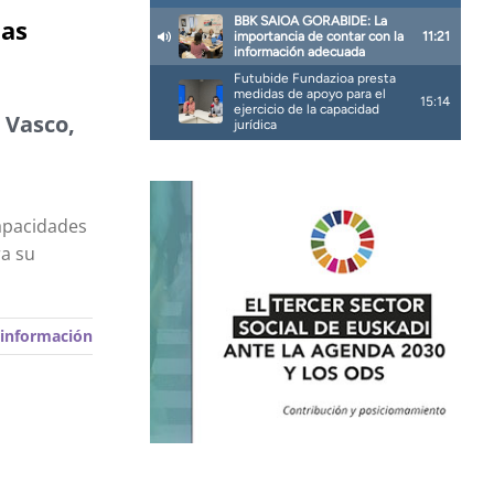
las
 Vasco,
capacidades
ra su
información