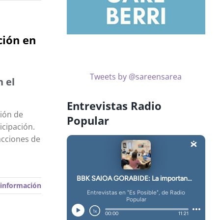
ción en
Tweets by @sareensarea
n el
Entrevistas Radio
ción de
Popular
icipación.
cciones de
información