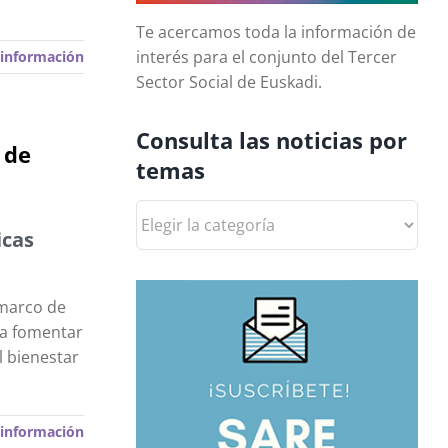
Te acercamos toda la información de
interés para el conjunto del Tercer
información
Sector Social de Euskadi.
Consulta las noticias por
 de
temas
Consulta
las
icas
noticias
por
 marco de
temas
ra fomentar
l bienestar
información