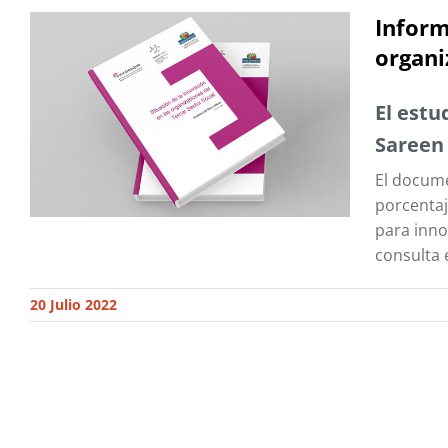
Inform
organi
El estu
Sareen
El docume
porcentaj
para inno
consulta 
20 Julio 2022