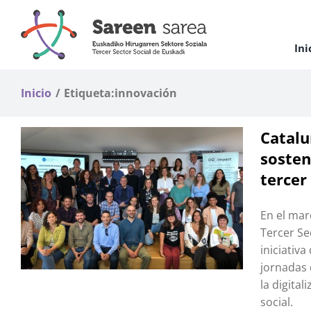
Saltar
al
contenido
Ini
Inicio
Etiqueta:
innovación
Catalu
sosten
tercer
En el marc
Tercer Se
iniciativ
jornadas 
la digita
social.