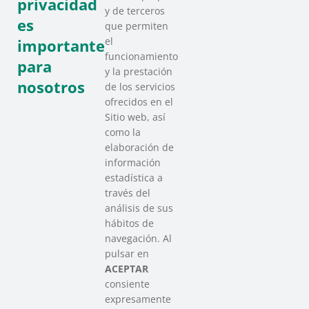
privacidad
y de terceros
es
que permiten
el
importante
funcionamiento
para
y la prestación
nosotros
de los servicios
ofrecidos en el
Sitio web, así
como la
elaboración de
información
estadística a
través del
análisis de sus
hábitos de
SAREEN SAREA
navegación. Al
Asociación que agrupa a las redes
pulsar en
del Tercer Sector Social en Euskadi
ACEPTAR
consiente
expresamente
Contacto