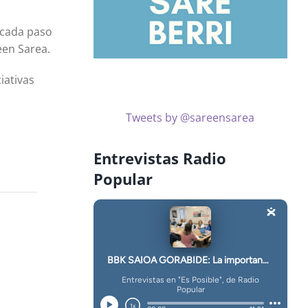
 cada paso
een Sarea.
iativas
Tweets by @sareensarea
Entrevistas Radio
Popular