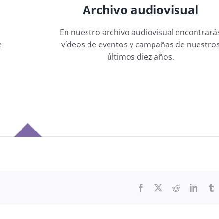
Archivo audiovisual
En nuestro archivo audiovisual encontrará
e
vídeos de eventos y campañas de nuestro
últimos diez años.
Facebook
X
Reddit
Linked
T