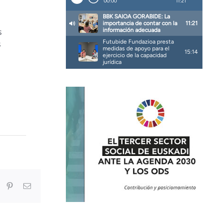
s
s
In
umblr
Pinterest
Correo
electrónico