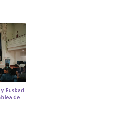
Sareen Sarea impulsa la
a y Euskadi
participación de Infancia y
mblea de
Adolescencia en políticas de
vivienda
18 Mayo 2026