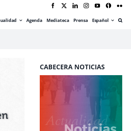
Facebook
X
LinkedIn
Instagram
YouTube
Ivoox
Flic
tualidad
Agenda
Mediateca
Prensa
Español
CABECERA NOTICIAS