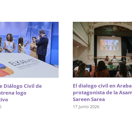
El dialogo civil en Arab
 Diálogo Civil de
protagonista de la Asa
strena logo
Sareen Sarea
tivo
17 Junio 2026
6