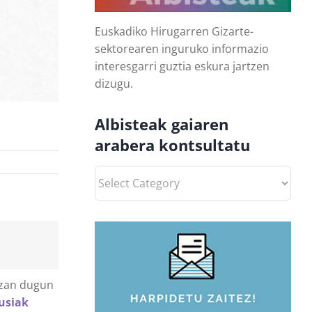
Euskadiko Hirugarren Gizarte-
sektorearen inguruko informazio
interesgarri guztia eskura jartzen
dizugu.
Albisteak gaiaren
arabera kontsultatu
Albisteak
gaiaren
arabera
kontsultatu
 izan dugun
usiak