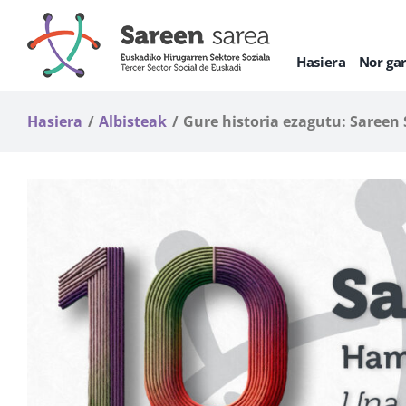
Skip
to
content
Hasiera
Nor ga
Hasiera
Albisteak
Gure historia ezagutu: Sareen 