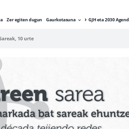
ra
Zer egiten dugun
Gaurkotasuna
GJH eta 2030 Agend
Sareak, 10 urte