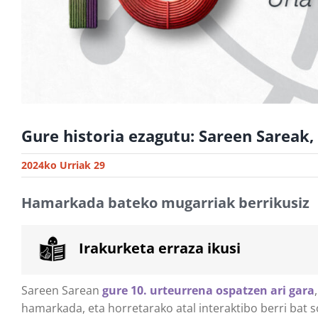
Gure historia ezagutu: Sareen Sareak,
2024ko Urriak 29
Hamarkada bateko mugarriak berrikusiz
Irakurketa erraza ikusi
Sareen Sarean
gure 10. urteurrena ospatzen ari gara
hamarkada, eta horretarako atal interaktibo berri bat