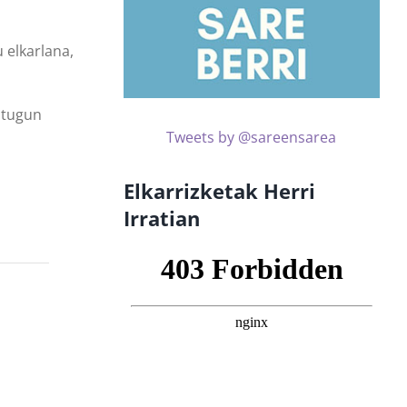
u elkarlana,
ditugun
Tweets by @sareensarea
Elkarrizketak Herri
Irratian