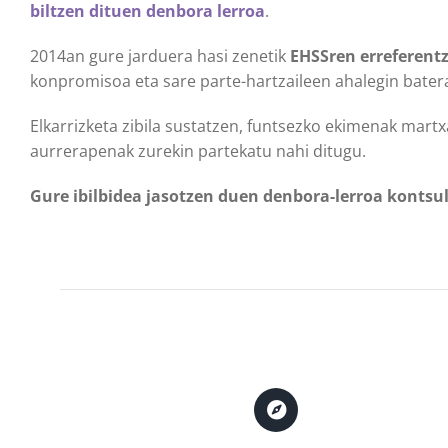
biltzen dituen denbora lerroa
.
2014an gure jarduera hasi zenetik
EHSSren erreferent
konpromisoa eta sare parte-hartzaileen ahalegin bater
Elkarrizketa zibila sustatzen, funtsezko ekimenak martx
aurrerapenak zurekin partekatu nahi ditugu.
Gure ibilbidea jasotzen duen denbora-lerroa kontsu