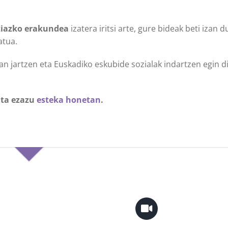
ziazko erakundea
izatera iritsi arte, gure bideak beti izan d
atua.
an jartzen eta Euskadiko eskubide sozialak indartzen egin 
lta ezazu
esteka honetan
.