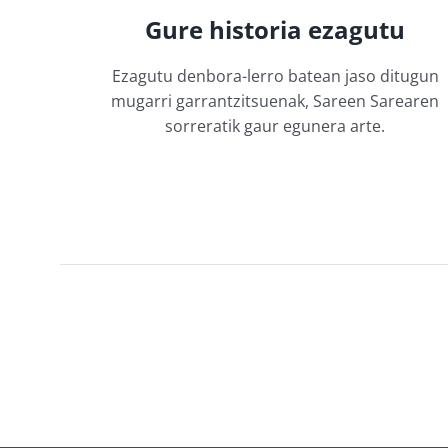
Gure historia ezagutu
Ezagutu denbora-lerro batean jaso ditugun
mugarri garrantzitsuenak, Sareen Sarearen
sorreratik gaur egunera arte.