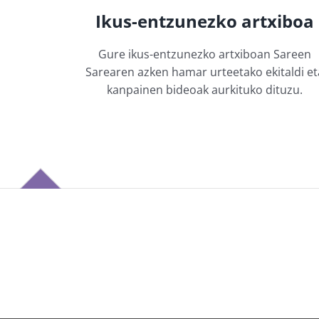
Ikus-entzunezko artxiboa
Gure ikus-entzunezko artxiboan Sareen
Sarearen azken hamar urteetako ekitaldi et
kanpainen bideoak aurkituko dituzu.