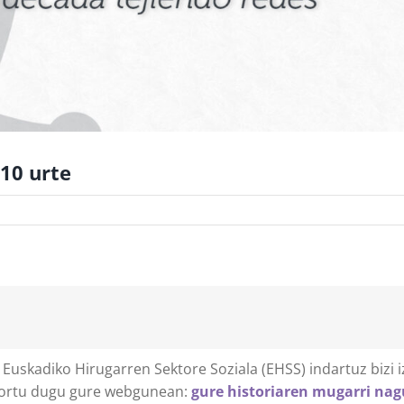
 10 urte
, Euskadiko Hirugarren Sektore Soziala (EHSS) indartuz bizi
 sortu dugu gure webgunean:
gure historiaren mugarri nag