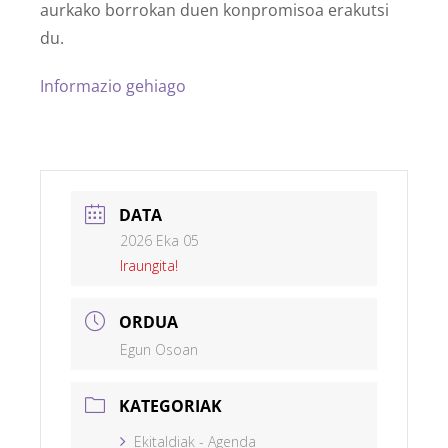
aurkako borrokan duen konpromisoa erakutsi
du.
Informazio gehiago
DATA
2026 Eka 05
Iraungita!
ORDUA
Egun Osoan
KATEGORIAK
Ekitaldiak - Agenda