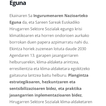
Eguna
Ekainaren 5a
Ingurumenaren Nazioarteko
Eguna
da, eta Sareen Sareak Euskadiko
Hirugarren Sektore Sozialak egungo krisi
klimatikoaren eta horren ondorioen aurkako
borrokan duen papera azpimarratu nahi du.
Ekintza horiek zuzenean lotuta daude 2030
Agendaren 13. garapen jasangarriaren
helburuarekin, klima-aldaketa arintzea,
erresilientzia eta klima-aldaketara egokitzeko
gaitasuna lantzea baitu helburu.
Plangintza
estrategikoaren, hezkuntzaren eta
sentsibilizazioaren bidez, eta praktika
jasangarrien inplementazioaren bidez
,
Hirugarren Sektore Sozialak klima-aldaketaren