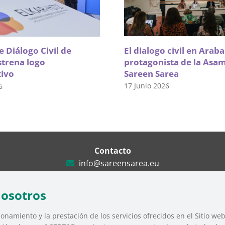
El dialogo civil en Arab
 Diálogo Civil de
protagonista de la Asa
strena logo
Sareen Sarea
tivo
17 Junio 2026
6
Contacto
info@sareensarea.eu
Iparraguirre, 9 lonja – 48009 Bilbao
946 569 230
nosotros
onamiento y la prestación de los servicios ofrecidos en el Sitio we