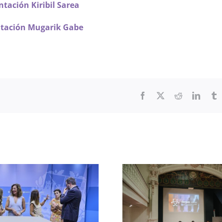
ntación Kiribil Sarea
tación Mugarik Gabe
Facebook
X
Reddit
Linked
T