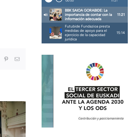
In
umblr
Pinterest
Correo
electrónico