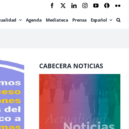
Facebook
X
LinkedIn
Instagram
YouTube
Ivoox
Flic
tualidad
Agenda
Mediateca
Prensa
Español
CABECERA NOTICIAS