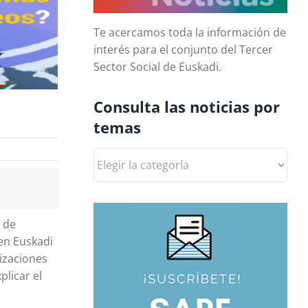
Te acercamos toda la información de
interés para el conjunto del Tercer
Sector Social de Euskadi.
Consulta las noticias por
temas
Consulta
las
noticias
por
2 de
temas
en Euskadi
izaciones
plicar el