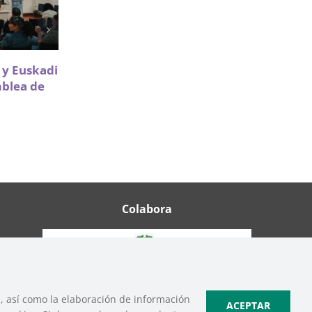
Sareen Sarea impulsa la
a y Euskadi
participación de Infancia y
mblea de
Adolescencia en políticas de
vivienda
18 Mayo 2026
Colabora
b, así como la elaboración de información
ACEPTAR