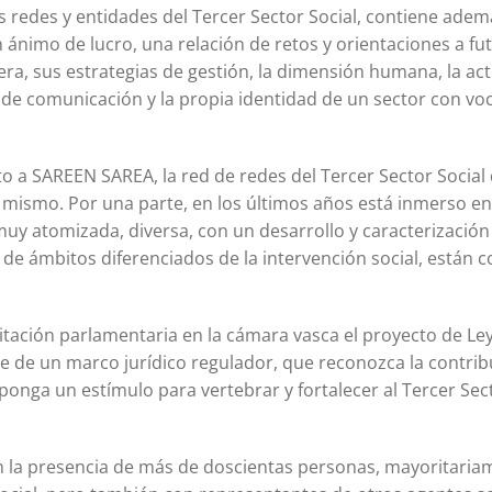
as redes y entidades del Tercer Sector Social, contiene ade
in ánimo de lucro, una relación de retos y orientaciones a fu
uera, sus estrategias de gestión, la dimensión humana, la act
de comunicación y la propia identidad de un sector con vo
to a SAREEN SAREA, la red de redes del Tercer Sector Social
 mismo. Por una parte, en los últimos años está inmerso e
uy atomizada, diversa, con un desarrollo y caracterización
, de ámbitos diferenciados de la intervención social, están 
tación parlamentaria en la cámara vasca el proyecto de Ley
ote de un marco jurídico regulador, que reconozca la contri
 suponga un estímulo para vertebrar y fortalecer al Tercer Sec
on la presencia de más de doscientas personas, mayoritaria