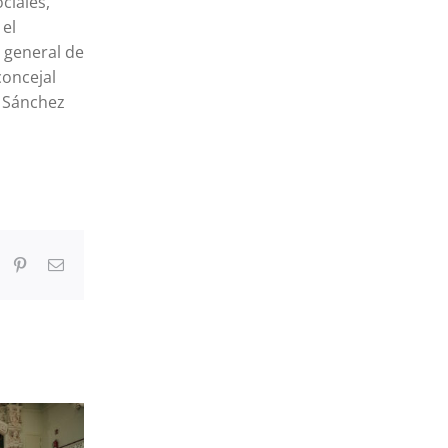
ciales,
 el
 general de
concejal
l Sánchez
In
umblr
Pinterest
Correo
electrónico