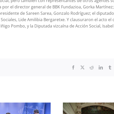
social, pero también con representantes de otros agentes so
da por el director general de BBK Fundazioa, Gorka Martínez;
presidente de Sareen Sarea, Gonzalo Rodríguez; el diputado
 Sociales, Lide Amilibia Bergaretxe. Y clausuraron el acto el 
 Iñigo Pombo, y la Diputada vizcaína de Acción Social, Isabe
Facebook
X
Reddit
Linked
T