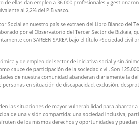
nto de ellas dan empleo a 36.000 profesionales y gestionaro
alente al 2,2% del PIB vasco.
or Social en nuestro país se extraen del Libro Blanco del T
aborado por el Observatorio del Tercer Sector de Bizkaia, q
tamente con SAREEN SAREA bajo el título «Sociedad civil o
ica y de empleo del sector de iniciativa social y sin ánimo
omo cauce de participación de la sociedad civil. Son 125.00
ciudades de nuestra comunidad abanderan diariamente la def
e personas en situación de discapacidad, exclusión, despro
nden las situaciones de mayor vulnerabilidad para abarcar a 
cipa de una visión compartida: una sociedad inclusiva, parti
disfruten de los mismos derechos y oportunidades y puedan 