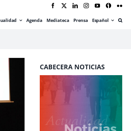
Facebook
X
LinkedIn
Instagram
YouTube
Ivoox
Flic
tualidad
Agenda
Mediateca
Prensa
Español
CABECERA NOTICIAS