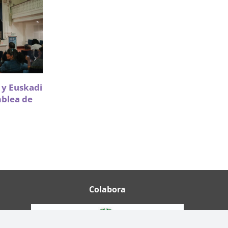
Sareen Sarea impulsa la
a y Euskadi
participación de Infancia y
mblea de
Adolescencia en políticas de
vivienda
18 Mayo 2026
Colabora