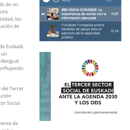
más de un
turo.
ividad, los
cación de
 de Euskadi,
n un
 desigual
confluyendo
 del Tercer
bución
tor Social
mente de