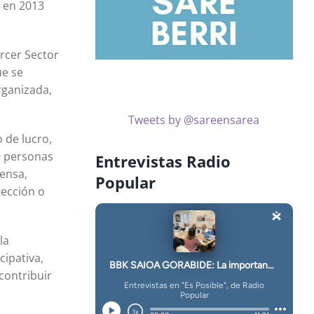
n en 2013
ercer Sector
ue se
rganizada,
Tweets by @sareensarea
 de lucro,
0 personas
Entrevistas Radio
ensa,
Popular
tección o
la
cipativa,
contribuir