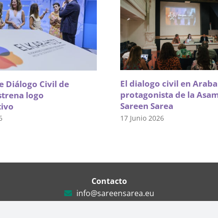
El dialogo civil en Arab
 Diálogo Civil de
protagonista de la Asa
strena logo
Sareen Sarea
tivo
17 Junio 2026
6
Contacto
info@sareensarea.eu
Iparraguirre, 9 lonja – 48009 Bilbao
946 569 230