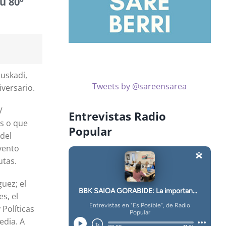
u 80º
Euskadi,
Tweets by @sareensarea
iversario.
V
Entrevistas Radio
os o que
Popular
 del
evento
utas.
guez; el
s, el
Políticas
edia. A