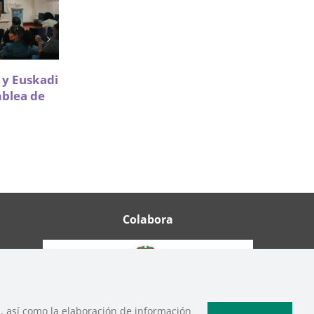
Sareen Sarea impulsa la
a y Euskadi
participación de Infancia y
mblea de
Adolescencia en políticas de
vivienda
18 Mayo 2026
Colabora
b, así como la elaboración de información