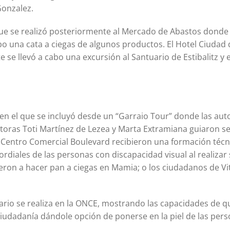
Gonzalez.
que se realizó posteriormente al Mercado de Abastos donde
abo una cata a ciegas de algunos productos. El Hotel Ciudad 
 se llevó a cabo una excursión al Santuario de Estibalitz y 
n el que se incluyó desde un “Garraio Tour” donde las aut
critoras Toti Martínez de Lezea y Marta Extramiana guiaron 
del Centro Comercial Boulevard recibieron una formación técn
rdiales de las personas con discapacidad visual al realizar
eron a hacer pan a ciegas en Mamia; o los ciudadanos de Vit
ario se realiza en la ONCE, mostrando las capacidades de q
a ciudadanía dándole opción de ponerse en la piel de las per