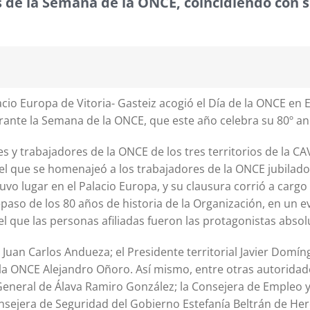
s de la Semana de la ONCE, coincidiendo con s
cio Europa de Vitoria- Gasteiz acogió el Día de la ONCE en 
urante la Semana de la ONCE, que este año celebra su 80º an
es y trabajadores de la ONCE de los tres territorios de la CA
en el que se homenajeó a los trabajadores de la ONCE jubilad
tuvo lugar en el Palacio Europa, y su clausura corrió a cargo
epaso de los 80 años de historia de la Organización, en un 
el que las personas afiliadas fueron las protagonistas absol
 Juan Carlos Andueza; el Presidente territorial Javier Domín
la ONCE Alejandro Oñoro. Así mismo, entre otras autoridade
General de Álava Ramiro González; la Consejera de Empleo y 
onsejera de Seguridad del Gobierno Estefanía Beltrán de Her