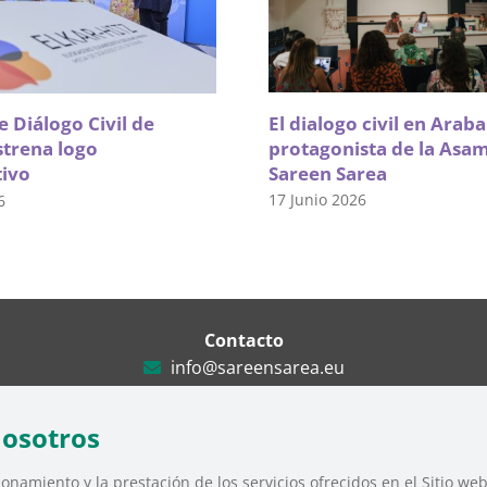
El dialogo civil en Arab
 Diálogo Civil de
protagonista de la Asa
strena logo
Sareen Sarea
tivo
17 Junio 2026
6
Contacto
info@sareensarea.eu
Iparraguirre, 9 lonja – 48009 Bilbao
946 569 230
nosotros
onamiento y la prestación de los servicios ofrecidos en el Sitio we