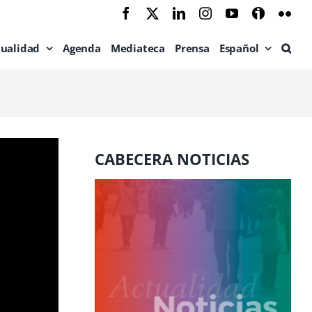
Facebook
X
LinkedIn
Instagram
YouTube
Ivoox
Flic
tualidad
Agenda
Mediateca
Prensa
Español
CABECERA NOTICIAS