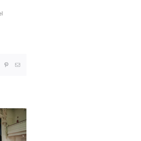
el
In
umblr
Pinterest
Correo
electrónico