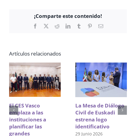
¡Comparte este contenido!
Facebook
X
Reddit
LinkedIn
Tumblr
Pinterest
Correo
electrónico
Artículos relacionados
El CES Vasco
La Mesa de Diálogo
emplaza a las
Civil de Euskadi
instituciones a
estrena logo
planificar las
identificativo
grandes
29 Junio 2026