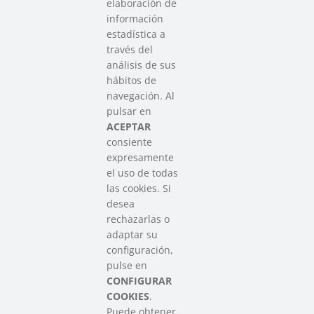
elaboración de
información
estadística a
través del
análisis de sus
hábitos de
SAREEN SAREA
navegación. Al
Asociación que agrupa a las redes
pulsar en
del Tercer Sector Social en Euskadi
ACEPTAR
consiente
expresamente
Contacto
el uso de todas
info@sareensarea.eu
las cookies. Si
Iparraguirre, 9 lonja – 48009 Bilbao
desea
946 569 230
rechazarlas o
adaptar su
configuración,
Colabora
pulse en
CONFIGURAR
COOKIES
.
Puede obtener