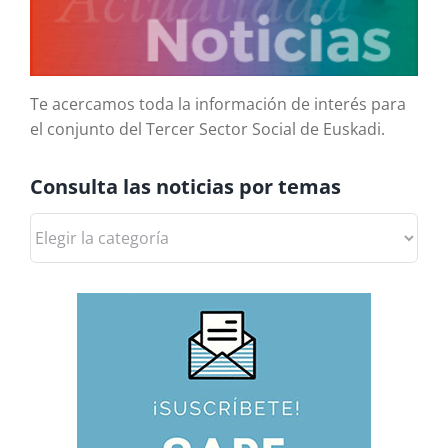
Te acercamos toda la información de interés para
el conjunto del Tercer Sector Social de Euskadi.
Consulta las noticias por temas
Consulta
las
noticias
por
temas