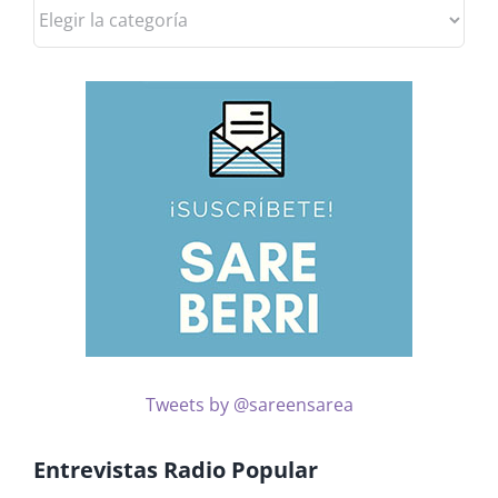
Consulta
las
noticias
por
temas
Tweets by @sareensarea
Entrevistas Radio Popular