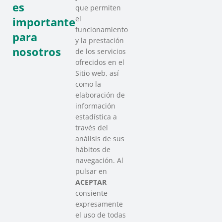
es
que permiten
el
importante
funcionamiento
para
y la prestación
nosotros
de los servicios
ofrecidos en el
Sitio web, así
como la
elaboración de
información
estadística a
través del
análisis de sus
hábitos de
SAREEN SAREA
navegación. Al
Asociación que agrupa a las redes
pulsar en
del Tercer Sector Social en Euskadi
ACEPTAR
consiente
expresamente
Contacto
el uso de todas
info@sareensarea.eu