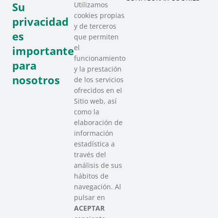
Su
Utilizamos
piezas de la inclusión, la solidaridad y la
cookies propias
privacidad
diversidad
. A continuación podéis ver las
y de terceros
fotos del la actividad. ¡Muchas gracias a
es
que permiten
todas las personas que habéis participado!
el
importante
funcionamiento
para
y la prestación
nosotros
de los servicios
ofrecidos en el
Sitio web, así
como la
elaboración de
información
estadística a
través del
análisis de sus
hábitos de
SAREEN SAREA
navegación. Al
Asociación que agrupa a las redes
pulsar en
del Tercer Sector Social en Euskadi
ACEPTAR