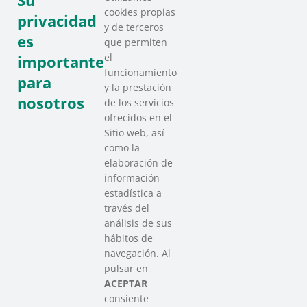
Su
cookies propias
privacidad
y de terceros
Recursos
es
que permiten
el
importante
funcionamiento
para
y la prestación
nosotros
de los servicios
ofrecidos en el
Sitio web, así
como la
elaboración de
información
estadística a
través del
análisis de sus
hábitos de
SAREEN SAREA
navegación. Al
Asociación que agrupa a las redes
pulsar en
del Tercer Sector Social en Euskadi
ACEPTAR
consiente