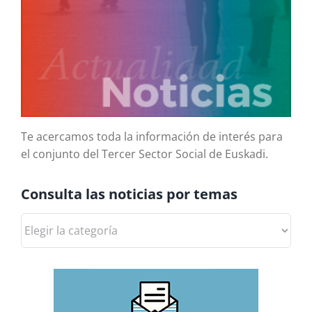
Te acercamos toda la información de interés para
el conjunto del Tercer Sector Social de Euskadi.
Consulta las noticias por temas
Consulta
las
noticias
por
temas