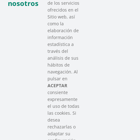
nosotros
de los servicios
ofrecidos en el
Sitio web, así
como la
elaboración de
información
estadística a
través del
análisis de sus
hábitos de
SAREEN SAREA
navegación. Al
Asociación que agrupa a las redes
pulsar en
del Tercer Sector Social en Euskadi
ACEPTAR
consiente
expresamente
Contacto
el uso de todas
info@sareensarea.eu
las cookies. Si
Iparraguirre, 9 lonja – 48009 Bilbao
desea
946 569 230
rechazarlas o
adaptar su