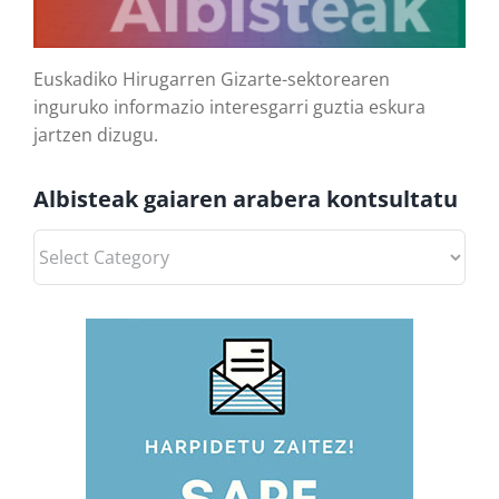
Euskadiko Hirugarren Gizarte-sektorearen
inguruko informazio interesgarri guztia eskura
jartzen dizugu.
Albisteak gaiaren arabera kontsultatu
Albisteak
gaiaren
arabera
kontsultatu