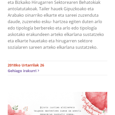
eta Bizkaiko Hirugarren Sektorearen Behatokiak
antolatutakoak. Tailer hauek Gipuzkoako eta
Arabako oinarriko elkarte eta sareei zuzenduta
daude, zuzeneko esku- hartzea egiten duten arlo
edo tipología berbereko eta arlo edo tipología
askotako erakundeen arteko elkarlana sustatzeko
eta elkarte hauetako eta hirugarren sektore
sozialaren sareen arteko elkarlana sustatzeko.
2018ko Urtarrilak 26
Gehiago irakurri