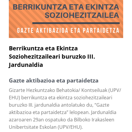
Berrikuntza eta Ekintza
Soziohezitzaileari buruzko III.
Jardunaldia
Gazte aktibazioa eta partaidetza
Gizarte Hezkuntzako Behatokia/ Kontseiluak (UPV/
EHU) berrikuntza eta ekintza soziohezitzaileari
buruzko III. jardunaldia antolatuko du, “Gazte
aktibazioa eta partaidetza” lelopean. Jardunaldia
azaroaren 29an ospatuko da Bilboko Irakasleen
Unibertsitate Eskolan (UPV/EHU).