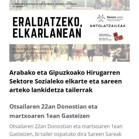
Arabako eta Gipuzkoako Hirugarren
Sektore Sozialeko elkarte eta sareen
arteko lankidetza tailerrak
Otsailaren 22an Donostian eta
martxoaren 1ean Gasteizen
Otsailaren 22an Donostian eta martxoaren 1ean
Gasteizen, bi tailer ospatuko dira Sareen Sareak