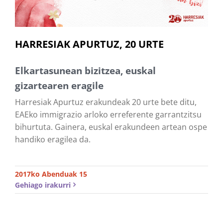
HARRESIAK APURTUZ, 20 URTE
Elkartasunean bizitzea, euskal
gizartearen eragile
Harresiak Apurtuz erakundeak 20 urte bete ditu,
EAEko immigrazio arloko erreferente garrantzitsu
bihurtuta. Gainera, euskal erakundeen artean ospe
handiko eragilea da.
2017ko Abenduak 15
Gehiago irakurri