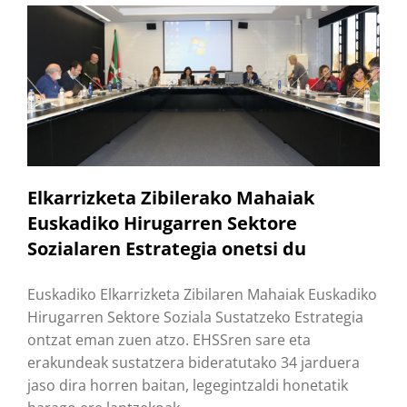
Elkarrizketa Zibilerako Mahaiak
Euskadiko Hirugarren Sektore
Sozialaren Estrategia onetsi du
Euskadiko Elkarrizketa Zibilaren Mahaiak Euskadiko
Hirugarren Sektore Soziala Sustatzeko Estrategia
ontzat eman zuen atzo. EHSSren sare eta
erakundeak sustatzera bideratutako 34 jarduera
jaso dira horren baitan, legegintzaldi honetatik