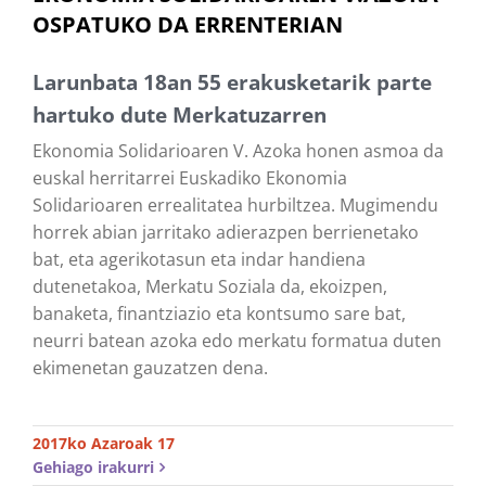
OSPATUKO DA ERRENTERIAN
Larunbata 18an 55 erakusketarik parte
hartuko dute Merkatuzarren
Ekonomia Solidarioaren V. Azoka honen asmoa da
euskal herritarrei Euskadiko Ekonomia
Solidarioaren errealitatea hurbiltzea. Mugimendu
horrek abian jarritako adierazpen berrienetako
bat, eta agerikotasun eta indar handiena
dutenetakoa, Merkatu Soziala da, ekoizpen,
banaketa, finantziazio eta kontsumo sare bat,
neurri batean azoka edo merkatu formatua duten
ekimenetan gauzatzen dena.
2017ko Azaroak 17
Gehiago irakurri