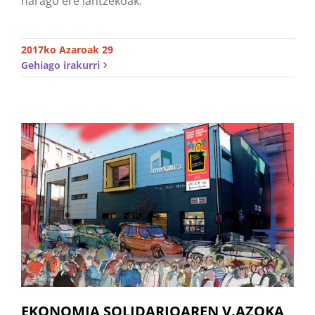
harago ere lantzekoak.
2017ko Azaroak 29
Gehiago irakurri
EKONOMIA SOLIDARIOAREN V.AZOKA