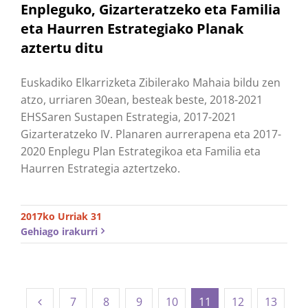
Enpleguko, Gizarteratzeko eta Familia
eta Haurren Estrategiako Planak
aztertu ditu
Euskadiko Elkarrizketa Zibilerako Mahaia bildu zen
atzo, urriaren 30ean, besteak beste, 2018-2021
EHSSaren Sustapen Estrategia, 2017-2021
Gizarteratzeko IV. Planaren aurrerapena eta 2017-
2020 Enplegu Plan Estrategikoa eta Familia eta
Haurren Estrategia aztertzeko.
2017ko Urriak 31
Gehiago irakurri
7
8
9
10
11
12
13