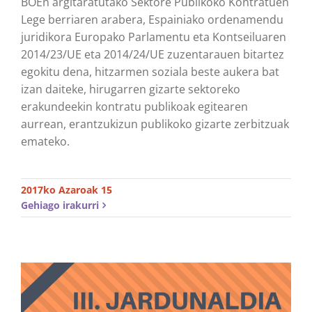
BOEn argitaratutako Sektore Publikoko Kontratuen
Lege berriaren arabera, Espainiako ordenamendu
juridikora Europako Parlamentu eta Kontseiluaren
2014/23/UE eta 2014/24/UE zuzentarauen bitartez
egokitu dena, hitzarmen soziala beste aukera bat
izan daiteke, hirugarren gizarte sektoreko
erakundeekin kontratu publikoak egitearen
aurrean, erantzukizun publikoko gizarte zerbitzuak
emateko.
2017ko Azaroak 15
Gehiago irakurri