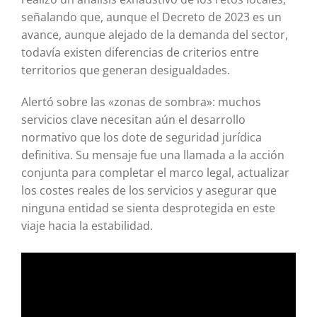
señalando que, aunque el Decreto de 2023 es un
avance, aunque alejado de la demanda del sector,
todavía existen diferencias de criterios entre
territorios que generan desigualdades.
Alertó sobre las «zonas de sombra»: muchos
servicios clave necesitan aún el desarrollo
normativo que los dote de seguridad jurídica
definitiva. Su mensaje fue una llamada a la acción
conjunta para completar el marco legal, actualizar
los costes reales de los servicios y asegurar que
ninguna entidad se sienta desprotegida en este
viaje hacia la estabilidad.