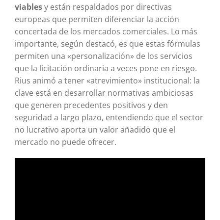
viables
y están respaldados por directivas
europeas que permiten diferenciar la acción
concertada de los mercados comerciales. Lo más
importante, según destacó, es que estas fórmulas
permiten una «personalización» de los servicios
que la licitación ordinaria a veces pone en riesgo.
Rius animó a tener «atrevimiento» institucional: la
clave está en desarrollar normativas ambiciosas
que generen precedentes positivos y den
seguridad a largo plazo, entendiendo que el sector
no lucrativo aporta un valor añadido que el
mercado no puede ofrecer.