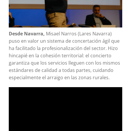
Desde Navarra,
Misael Narros (Lares Navarra)
puso en valor un sistema de concertación ágil que
ha facilitado la profesionalización del sector. Hizo
hincapié en la cohesión territorial: el concierto
garantiza que los servicios lleguen con los mismos
estándares de calidad a todas partes, cuidando
especialmente el arraigo en las zonas rurales.