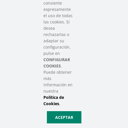
consiente
Compromiso en marcha:
La “travesía vasca”
expresamente
sigue adelante, pero la alianza entre todos los
el uso de todas
actores del sector es más fuerte que nunca,
las cookies. Si
garantizando derechos y oportunidades para
desea
quienes más lo necesitan.
rechazarlas o
adaptar su
Hoy cerramos la jornada, pero abrimos un camino
configuración,
compartido hacia un futuro más sólido,
pulse en
colaborativo y lleno de posibilidades.
CONFIGURAR
COOKIES
.
Puede obtener
más
información en
nuestra
Política de
Cookies
.
ACEPTAR