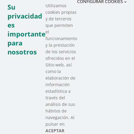
CONFIGURAR COOKIES
Su
Utilizamos
cookies propias
Con Marti Rius (Garrigues) y Pablo Moratalla
privacidad
y de terceros
(Sareen Sarea), cerramos una jornada que nos deja
es
que permiten
inspiración y aprendizajes para avanzar juntos en
el
importante
el Tercer Sector Social de Euskadi. El encuentro en
funcionamiento
para
el Bizkaia Aretoa nos recuerda que, cuando
y la prestación
instituciones y entidades unen esfuerzos, se
nosotros
de los servicios
construyen caminos sólidos hacia el bienestar y los
ofrecidos en el
Sitio web, así
derechos de las personas:
como la
elaboración de
Confianza mutua:
Apostamos por modelos
información
que superen la burocracia y pongan en el
estadística a
centro la calidad del cuidado y la estabilidad
través del
de los proyectos de vida.
análisis de sus
Aprender del entorno:
Las experiencias de
hábitos de
otras comunidades nos muestran que una
navegación. Al
financiación estable y ágil no solo es posible,
pulsar en
ACEPTAR
sino que puede transformar realidades.