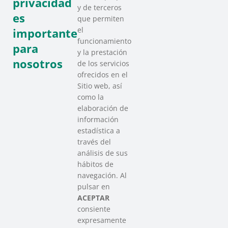
privacidad
y de terceros
es
que permiten
el
importante
funcionamiento
para
y la prestación
nosotros
de los servicios
ofrecidos en el
Sitio web, así
como la
elaboración de
información
estadística a
través del
análisis de sus
hábitos de
SAREEN SAREA
navegación. Al
Asociación que agrupa a las redes
pulsar en
del Tercer Sector Social en Euskadi
ACEPTAR
consiente
expresamente
Contacto